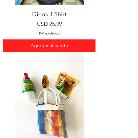
Dinos T-Shirt
Precio
USD 25.99
IVA excluido
Agregar al carrito