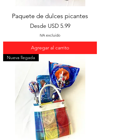
Paquete de dulces picantes
Precio de oferta
Desde
USD 5.99
IVA excluido
Agregar al carrito
Nueva llegada