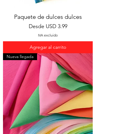
Paquete de dulces dulces
Precio de oferta
Desde
USD 3.99
IVA excluido
Agregar al carrito
Nueva llegada