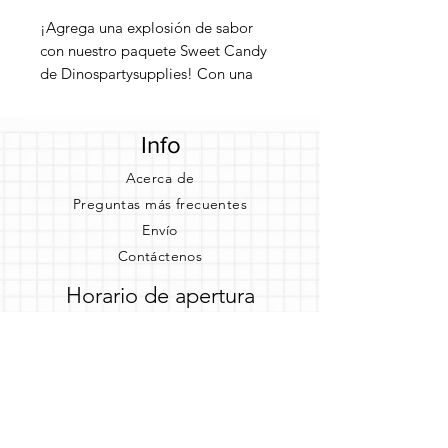
¡Agrega una explosión de sabor
con nuestro paquete Sweet Candy
de Dinospartysupplies! Con una
colección de diferentes dulces
mexicanos para probar. ¡Envíalo a
Info
tus amigos en cualquier lugar de
EE. UU. y observa cómo manejan el
Acerca de
intenso sabor!
Preguntas más frecuentes
Envío
Contáctenos
Horario de apertura
Lun - Jueves: 11am - 7pm
Viernes: 10 a. m. - 7 p. m.
Sábado: 10 a. m. - 6 p. m. Domingo: 10 a. m.
- 3 p. m.