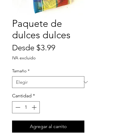
Paquete de
dulces dulces
Precio
Desde
$3.99
de
IVA excluido
oferta
Tamaño
*
Cantidad
*
Agregar al carrito